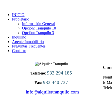
La tranquilidad al alcance de tu mano
INICIO
Propietario
Información General
Opción: Tranquilo 10
Opción: Tranquilo 3
Inquilino
Agente Inmobiliario
Preguntas Frecuentes
Contacto
Con
983 294 185
Teléfono
:
Nomb
983 440 737
E-Ma
Fax
:
Teléf
info@alquilertranquilo.com